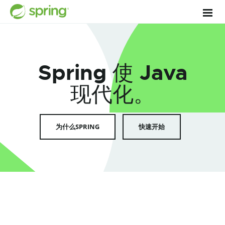
简
单
化
。
Spring 使 Java
现
代
化
。
富
有
成
效
。
为什么SPRING
快速开始