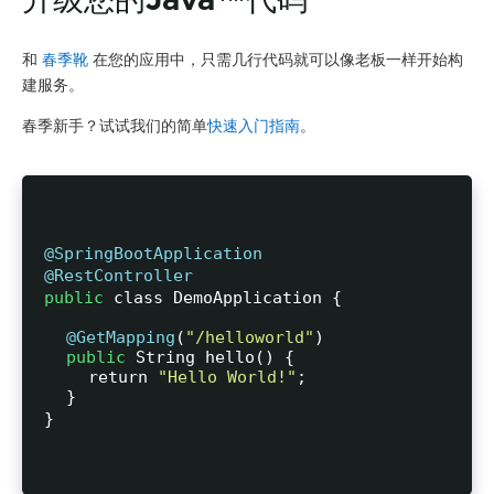
升级您的Java™代码
和
春季靴
在您的应用中，只需几行代码就可以像老板一样开始构
建服务。
春季新手？试试我们的简单
快速入门指南
。
@SpringBootApplication
@RestController
public
class DemoApplication {
@GetMapping
(
"/helloworld"
)
public
String hello() {
return
"Hello World!"
;
}
}