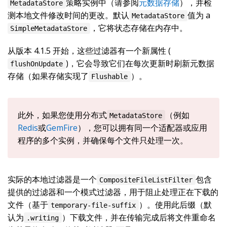
策略实例中（请参阅
元数据存储
），并检
MetadataStore
测本地文件修改时间的更改。默认
值为 a
MetadataStore
，它将状态存储在内存中。
SimpleMetadataStore
从版本 4.1.5 开始，这些过滤器有一个新属性 (
)，它会导致它们在每次更新时刷新元数据
flushOnUpdate
存储（如果存储实现了
）。
Flushable
此外，如果您使用分布式
（例如
MetadataStore
Redis
或
GemFire
），您可以拥有同一个适配器或应用
程序的多个实例，并确保每个文件只处理一次。
实际的本地过滤器是一个
包含
CompositeFileListFilter
提供的过滤器和一个模式过滤器，用于阻止处理正在下载的
文件（基于
）。使用此后缀（默
temporary-file-suffix
认为
）下载文件，并在传输完成后将文件重命名
.writing