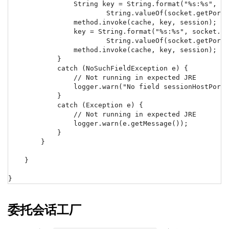
                String key = String.format("%s:%s", so
                        String.valueOf(socket.getPort(
                method.invoke(cache, key, session);

                key = String.format("%s:%s", socket.ge
                        String.valueOf(socket.getPort(
                method.invoke(cache, key, session);

            }

            catch (NoSuchFieldException e) {

                // Not running in expected JRE

                logger.warn("No field sessionHostPortC
            }

            catch (Exception e) {

                // Not running in expected JRE

                logger.warn(e.getMessage());

            }

        }

    }

}
委托会话工厂