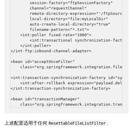
        session-factory="ftpSessionFactory"

        channel="requestChannel"

        remote-directory-expression="'/ftpSource'"

        local-directory="file:myLocalDir"

        auto-create-local-directory="true"

        filename-pattern="*.txt">

    <int:poller fixed-rate="1000">

        <int:transactional synchronization-factory="
    </int:poller>

</int-ftp:inbound-channel-adapter>

<bean id="acceptOnceFilter"

    class="org.springframework.integration.file.filt
<int:transaction-synchronization-factory id="syncFac
    <int:after-rollback expression="payload.delete()
</int:transaction-synchronization-factory>

<bean id="transactionManager"

    class="org.springframework.integration.transact
上述配置适用于任何
.
ResettableFileListFilter