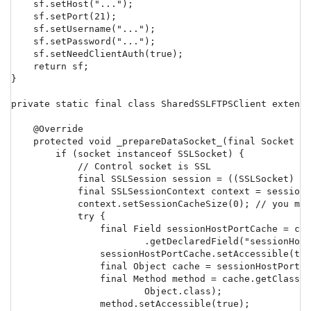
    sf.setHost("...");

    sf.setPort(21);

    sf.setUsername("...");

    sf.setPassword("...");

    sf.setNeedClientAuth(true);

    return sf;

}

private static final class SharedSSLFTPSClient extends
    @Override

    protected void _prepareDataSocket_(final Socket so
        if (socket instanceof SSLSocket) {

            // Control socket is SSL

            final SSLSession session = ((SSLSocket) _s
            final SSLSessionContext context = session.
            context.setSessionCacheSize(0); // you mig
            try {

                final Field sessionHostPortCache = con
                        .getDeclaredField("sessionHost
                sessionHostPortCache.setAccessible(tru
                final Object cache = sessionHostPortCa
                final Method method = cache.getClass()
                        Object.class);

                method.setAccessible(true);
