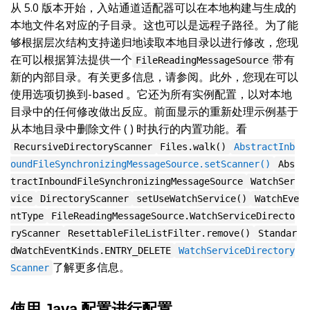
从 5.0 版本开始，入站通道适配器可以在本地构建与生成的
本地文件名对应的子目录。这也可以是远程子路径。为了能
够根据层次结构支持递归地读取本地目录以进行修改，您现
在可以根据算法提供一个
带有
FileReadingMessageSource
新的内部目录。有关更多信息，请参阅。此外，您现在可以
使用选项切换到-based 。它还为所有实例配置，以对本地
目录中的任何修改做出反应。前面显示的重新处理示例基于
从本地目录中删除文件 ( ) 时执行的内置功能。看
RecursiveDirectoryScanner
Files.walk()
AbstractInb
oundFileSynchronizingMessageSource.setScanner()
Abs
tractInboundFileSynchronizingMessageSource
WatchSer
vice
DirectoryScanner
setUseWatchService()
WatchEve
ntType
FileReadingMessageSource.WatchServiceDirecto
ryScanner
ResettableFileListFilter.remove()
Standar
dWatchEventKinds.ENTRY_DELETE
WatchServiceDirectory
了解更多信息。
Scanner
使用 Java 配置进行配置