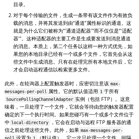
目录。
对于每个传输的文件，生成一条带有该文件作为有效负
载的消息，并将其发送到由“通道”属性标识的通道。这
就是为什么它们被称为“'通道适配器'”而不仅仅是“'适配
器'”。这种适配器的主要工作是生成要发送到消息通道
的消息。本质上，第二个任务以这样一种方式优先，如
果您的本地目录已经有一个或多个文件，它首先会从这
些文件中生成消息。只有在处理完所有本地文件后，它
才会启动远程通信以检索更多文件。
此外，在轮询器上配置触发器时，应密切注意该
max-
属性。它的默认值适用
于所有
messages-per-poll
1
实例（包括 FTP）。这意
SourcePollingChannelAdapter
味着，一旦处理了一个文件，它就会等待由您的触发器配置
确定的下一个执行时间。如果您碰巧有一个或多个文件位于
中
，它会在启动与远程 FTP 服务器的通
local-directory
信之前处理这些文件。此外，如果
max-messages-per-
设置为
（默认值），它一次只处理一个文件，间隔
poll
1