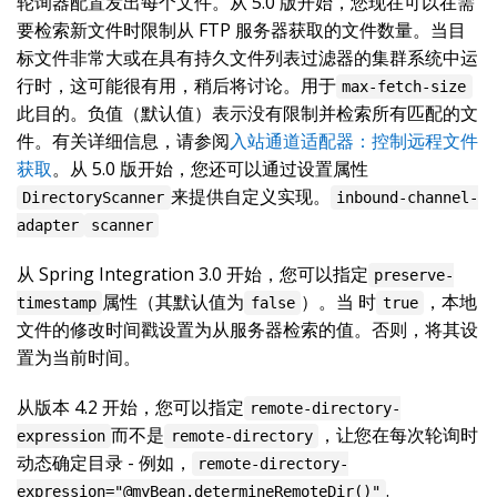
轮询器配置发出每个文件。从 5.0 版开始，您现在可以在需
要检索新文件时限制从 FTP 服务器获取的文件数量。当目
标文件非常大或在具有持久文件列表过滤器的集群系统中运
行时，这可能很有用，稍后将讨论。用于
max-fetch-size
此目的。负值（默认值）表示没有限制并检索所有匹配的文
件。有关详细信息，请参阅
入站通道适配器：控制远程文件
获取
。从 5.0 版开始，您还可以通过设置属性
来提供自定义实现。
DirectoryScanner
inbound-channel-
adapter
scanner
从 Spring Integration 3.0 开始，您可以指定
preserve-
属性（其默认值为
）。当 时
，本地
timestamp
false
true
文件的修改时间戳设置为从服务器检索的值。否则，将其设
置为当前时间。
从版本 4.2 开始，您可以指定
remote-directory-
而不是
，让您在每次轮询时
expression
remote-directory
动态确定目录 - 例如，
remote-directory-
.
expression="@myBean.determineRemoteDir()"