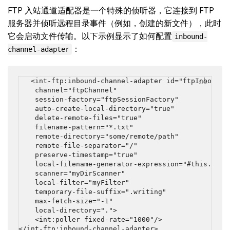
FTP 入站通道适配器是一个特殊的侦听器，它连接到 FTP
服务器并侦听远程目录事件（例如，创建的新文件），此时
它会启动文件传输。以下示例显示了如何配置
inbound-
：
channel-adapter
<int-ftp:inbound-channel-adapter id="ftpInbound"

    channel="ftpChannel"

    session-factory="ftpSessionFactory"

    auto-create-local-directory="true"

    delete-remote-files="true"

    filename-pattern="*.txt"

    remote-directory="some/remote/path"

    remote-file-separator="/"

    preserve-timestamp="true"

    local-filename-generator-expression="#this.toUpp
    scanner="myDirScanner"

    local-filter="myFilter"

    temporary-file-suffix=".writing"

    max-fetch-size="-1"

    local-directory=".">

    <int:poller fixed-rate="1000"/>

</int-ftp:inbound-channel-adapter>