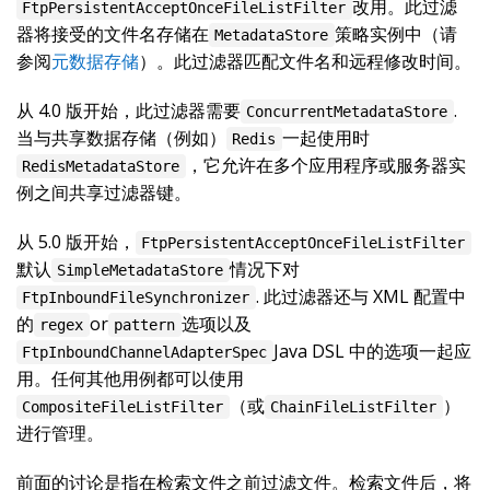
改用。此过滤
FtpPersistentAcceptOnceFileListFilter
器将接受的文件名存储在
策略实例中（请
MetadataStore
参阅
元数据存储
）。此过滤器匹配文件名和远程修改时间。
从 4.0 版开始，此过滤器需要
.
ConcurrentMetadataStore
当与共享数据存储（例如）
一起使用时
Redis
，它允许在多个应用程序或服务器实
RedisMetadataStore
例之间共享过滤器键。
从 5.0 版开始，
FtpPersistentAcceptOnceFileListFilter
默认
情况下对
SimpleMetadataStore
. 此过滤器还与 XML 配置中
FtpInboundFileSynchronizer
的
or
选项以及
regex
pattern
Java DSL 中的选项一起应
FtpInboundChannelAdapterSpec
用。任何其他用例都可以使用
（或
）
CompositeFileListFilter
ChainFileListFilter
进行管理。
前面的讨论是指在检索文件之前过滤文件。检索文件后，将