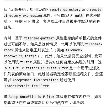
从 4.3 版开始，您可以省略
and
remote-directory
remote-
属性。他们默认为
. 在这种情
directory-expression
null
况下，根据 FTP 协议，客户端工作目录被用作默认的远程
目录。
有时，基于
属性指定的简单模式的文件
filename-pattern
过滤可能不够。如果是这种情况，您可以使用该
filename-
属性来指定正则表达式（例如
regex
filename-
）。此外，如果您需要完全控制，您可
regex=".*\.test$"
以使用该
属性并提供对任何自定义实现的引用，这
filter
是一个用于过滤文
o.s.i.file.filters.FileListFilter
件列表的策略接口。此过滤器确定检索哪些远程文件。您还
可以
通过使用
AcceptOnceFileListFilter
.
CompositeFileListFilter
将
其状态存储在内存中。如果
AcceptOnceFileListFilter
您希望状态在系统重新启动后仍然存在，请考虑