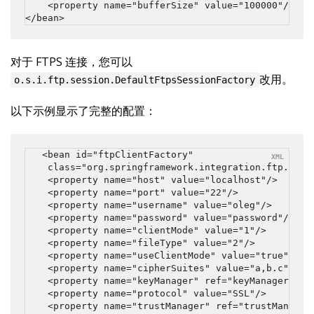
    <property name="bufferSize" value="100000"/>

</bean>
对于 FTPS 连接，您可以
改用。
o.s.i.ftp.session.DefaultFtpsSessionFactory
以下示例显示了完整的配置：
<bean id="ftpClientFactory"

    class="org.springframework.integration.ftp.sessi
    <property name="host" value="localhost"/>

    <property name="port" value="22"/>

    <property name="username" value="oleg"/>

    <property name="password" value="password"/>

    <property name="clientMode" value="1"/>

    <property name="fileType" value="2"/>

    <property name="useClientMode" value="true"/>

    <property name="cipherSuites" value="a,b.c"/>

    <property name="keyManager" ref="keyManager"/>

    <property name="protocol" value="SSL"/>

    <property name="trustManager" ref="trustManager"