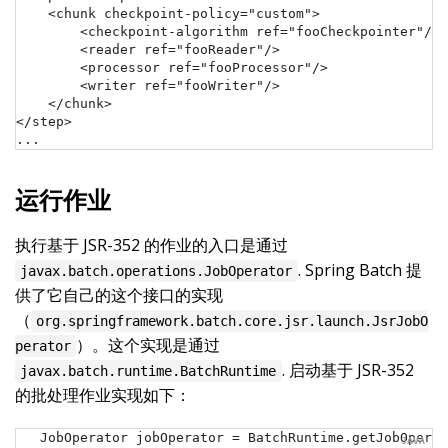
    <chunk checkpoint-policy="custom">

        <checkpoint-algorithm ref="fooCheckpointer"/>

        <reader ref="fooReader"/>

        <processor ref="fooProcessor"/>

        <writer ref="fooWriter"/>

    </chunk>

</step>

...
运行作业
执行基于 JSR-352 的作业的入口是通过
. Spring Batch 提
javax.batch.operations.JobOperator
供了它自己的这个接口的实现
（
org.springframework.batch.core.jsr.launch.JsrJobO
）。这个实现是通过
perator
. 启动基于 JSR-352
javax.batch.runtime.BatchRuntime
的批处理作业实现如下：
JobOperator jobOperator = BatchRuntime.getJobOperat