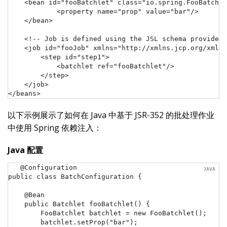
    <bean id="fooBatchlet" class="io.spring.FooBatchle
            <property name="prop" value="bar"/>

    </bean>

    <!-- Job is defined using the JSL schema provided 
    <job id="fooJob" xmlns="http://xmlns.jcp.org/xml/n
        <step id="step1">

            <batchlet ref="fooBatchlet"/>

        </step>

    </job>

</beans>
以下示例展示了如何在 Java 中基于 JSR-352 的批处理作业
中使用 Spring 依赖注入：
Java 配置
@Configuration

public class BatchConfiguration {

    @Bean

    public Batchlet fooBatchlet() {

        FooBatchlet batchlet = new FooBatchlet();

        batchlet.setProp("bar");
