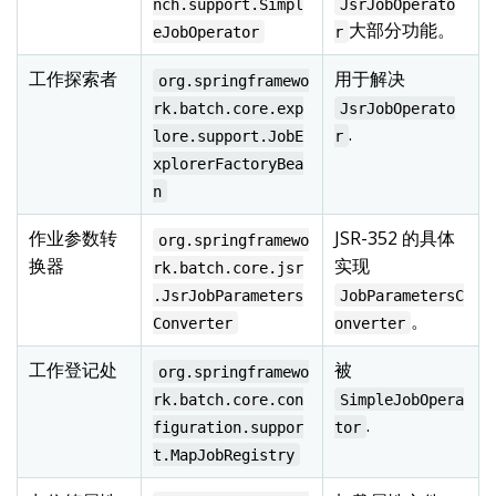
nch.support.Simpl
JsrJobOperato
大部分功能。
eJobOperator
r
工作探索者
用于解决
org.springframewo
rk.batch.core.exp
JsrJobOperato
.
lore.support.JobE
r
xplorerFactoryBea
n
作业参数转
JSR-352 的具体
org.springframewo
换器
实现
rk.batch.core.jsr
.JsrJobParameters
JobParametersC
。
Converter
onverter
工作登记处
被
org.springframewo
rk.batch.core.con
SimpleJobOpera
.
figuration.suppor
tor
t.MapJobRegistry