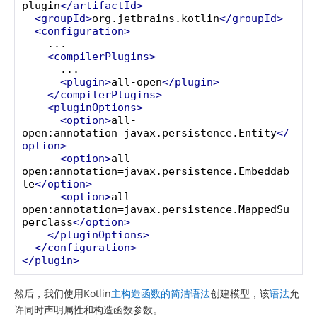
plugin
</artifactId>
<groupId>
org.jetbrains.kotlin
</groupId>
<configuration>
    ...

<compilerPlugins>
      ...

<plugin>
all-open
</plugin>
</compilerPlugins>
<pluginOptions>
<option>
all-
open:annotation=javax.persistence.Entity
</
option>
<option>
all-
open:annotation=javax.persistence.Embeddab
le
</option>
<option>
all-
open:annotation=javax.persistence.MappedSu
perclass
</option>
</pluginOptions>
</configuration>
</plugin>
然后，我们使用Kotlin
主构造函数的简洁语法
创建模型，该
语法
允
许同时声明属性和构造函数参数。