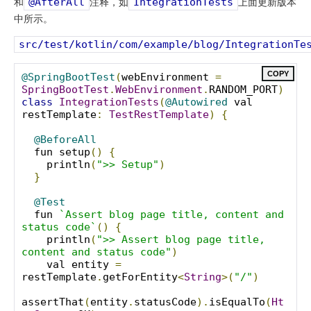
和
注释，如
上面更新版本
@AfterAll
IntegrationTests
中所示。
src/test/kotlin/com/example/blog/IntegrationTe
COPY
@SpringBootTest
(
webEnvironment 
=
SpringBootTest
.
WebEnvironment
.
RANDOM_PORT
)
class
IntegrationTests
(
@Autowired
 val 
restTemplate
:
TestRestTemplate
)
{
@BeforeAll
  fun setup
()
{
    println
(
">> Setup"
)
}
@Test
  fun 
`Assert blog page title, content and 
status code`
()
{
    println
(
">> Assert blog page title, 
content and status code"
)
    val entity 
=
restTemplate
.
getForEntity
<
String
>(
"/"
)
assertThat
(
entity
.
statusCode
).
isEqualTo
(
Ht