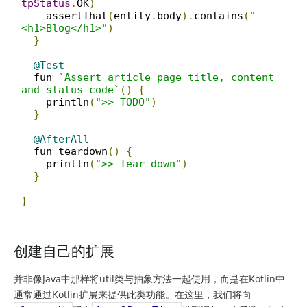
tpStatus
.
OK
)
    assertThat
(
entity
.
body
).
contains
(
"
<h1>Blog</h1>"
)
}
@Test
  fun 
`Assert article page title, content 
and status code`
()
{
    println
(
">> TODO"
)
}
@AfterAll
  fun teardown
()
{
    println
(
">> Tear down"
)
}
}
创建自己的扩展
并非像Java中那样将util类与抽象方法一起使用，而是在Kotlin中
通常通过Kotlin扩展来提供此类功能。在这里，我们将向