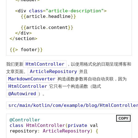
<
div 
class
=
"article-description"
>
{{
article
.
headline
}}
{{
article
.
content
}}
</
div
>
</
section
>
{{>
 footer
}}
我们更新
，以使用格式化的日期呈现博客和
HtmlController
文章页面。
并且
ArticleRepository
构造函数参数将自动自动关联，因为
MarkdownConverter
它只有一个构造函数（隐式
HtmlController
）。
@Autowired
src/main/kotlin/com/example/blog/HtmlControlle
COPY
@Controller
class
HtmlController
(
private
 val 
repository
:
ArticleRepository
)
{