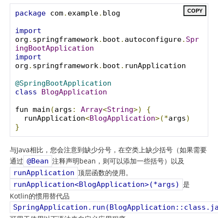
COPY
package
 com
.
example
.
blog

import
org
.
springframework
.
boot
.
autoconfigure
.
Spr
ingBootApplication
import
org
.
springframework
.
boot
.
runApplication

@SpringBootApplication
class
BlogApplication
fun main
(
args
:
Array
<
String
>)
{
  runApplication
<
BlogApplication
>(*
args
)
}
与Java相比，您会注意到缺少分号，在空类上缺少括号（如果需要
通过
注释声明bean，则可以添加一些括号）以及
@Bean
顶层函数的使用。
runApplication
是
runApplication<BlogApplication>(*args)
Kotlin的惯用替代品
SpringApplication.run(BlogApplication::class.j