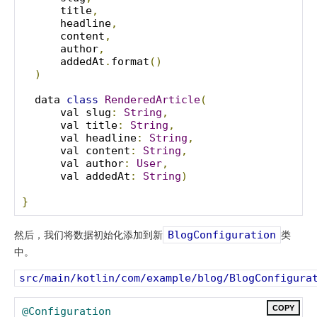
      title
,
      headline
,
      content
,
      author
,
      addedAt
.
format
()
)
  data 
class
RenderedArticle
(
      val slug
:
String
,
      val title
:
String
,
      val headline
:
String
,
      val content
:
String
,
      val author
:
User
,
      val addedAt
:
String
)
}
然后，我们将数据初始化添加到新
类
BlogConfiguration
中。
src/main/kotlin/com/example/blog/BlogConfigura
COPY
@Configuration