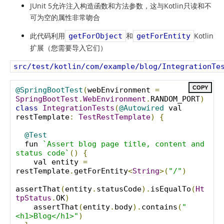
JUnit 5允许注入构造函数和方法参数，这与Kotlin只读和不
可为空的属性非常吻合
此代码利用
和
Kotlin
getForObject
getForEntity
扩展（您需要导入它们）
src/test/kotlin/com/example/blog/IntegrationTe
COPY
@SpringBootTest
(
webEnvironment 
=
SpringBootTest
.
WebEnvironment
.
RANDOM_PORT
)
class
IntegrationTests
(
@Autowired
 val 
restTemplate
:
TestRestTemplate
)
{
@Test
  fun 
`Assert blog page title, content and 
status code`
()
{
    val entity 
=
restTemplate
.
getForEntity
<
String
>(
"/"
)
assertThat
(
entity
.
statusCode
).
isEqualTo
(
Ht
tpStatus
.
OK
)
    assertThat
(
entity
.
body
).
contains
(
"
<h1>Blog</h1>"
)