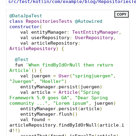
src/test/kotlin/com/example/blog/RepositoriesT
COPY
@DataJpaTest
class
RepositoriesTests
@Autowired
constructor
(
    val entityManager
:
TestEntityManager
,
    val userRepository
:
UserRepository
,
    val articleRepository
:
ArticleRepository
)
{
@Test
  fun 
`When findByIdOrNull then return 
Article`
()
{
    val juergen 
=
User
(
"springjuergen"
,
"Juergen"
,
"Hoeller"
)
    entityManager
.
persist
(
juergen
)
    val article 
=
Article
(
"Spring 
Framework 5.0 goes GA"
,
"Dear Spring 
community ..."
,
"Lorem ipsum"
,
 juergen
)
    entityManager
.
persist
(
article
)
    entityManager
.
flush
()
    val found 
=
articleRepository
.
findByIdOrNull
(
article
.
i
d
!!)
    assertThat
(
found
).
isEqualTo
(
article
)