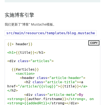
实施博客引擎
我们更新了“博客” Mustache模板。
src/main/resources/templates/blog.mustache
COPY
{{>
 header
}}
<h1>
{{
title
}}</
h1
>
<
div 
class
=
"articles"
>
{{#
articles
}}
<section>
<
header 
class
=
"article-header"
>
<
h2 
class
=
"article-title"
><
a 
href
=
"/article/{{slug}}"
>{{
title
}}<
/a>
</
h2
>
<
div 
class
=
"article-meta"
>
By
<strong>
{{
author
.
firstname
}}<
/strong>, on 
<strong>{{addedAt}}</
strong
></
div
>