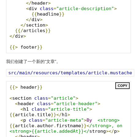
</
header
>
<
div 
class
=
"article-description"
>
{{
headline
}}
</
div
>
</
section
>
{{/
articles
}}
</
div
>
{{>
 footer
}}
我们创建了一个新的“文章”。
src/main/resources/templates/article.mustache
COPY
{{>
 header
}}
<
section 
class
=
"article"
>
<
header 
class
=
"article-header"
>
<
h1 
class
=
"article-title"
>
{{
article
.
title
}}</
h1
>
<
p 
class
=
"article-meta"
>
By
<strong>
{{
article
.
author
.
firstname
}}<
/strong>, on 
<strong>{{article.addedAt}}</
strong
></
p
>
</
header
>