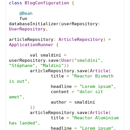
class
BlogConfiguration
{
@Bean
    fun 
databaseInitializer
(
userRepository
:
UserRepository
,
articleRepository
:
ArticleRepository
)
=
ApplicationRunner
{
        val smaldini 
=
userRepository
.
save
(
User
(
"smaldini"
,
"Stéphane"
,
"Maldini"
))
        articleRepository
.
save
(
Article
(
                title 
=
"Reactor Bismuth 
is out"
,
                headline 
=
"Lorem ipsum"
,
                content 
=
"dolor sit 
amet"
,
                author 
=
 smaldini

))
        articleRepository
.
save
(
Article
(
                title 
=
"Reactor Aluminium 
has landed"
,
                headline 
=
"Lorem ipsum"
,