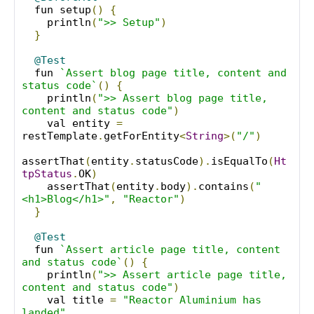
  fun setup
()
{
    println
(
">> Setup"
)
}
@Test
  fun 
`Assert blog page title, content and 
status code`
()
{
    println
(
">> Assert blog page title, 
content and status code"
)
    val entity 
=
restTemplate
.
getForEntity
<
String
>(
"/"
)
assertThat
(
entity
.
statusCode
).
isEqualTo
(
Ht
tpStatus
.
OK
)
    assertThat
(
entity
.
body
).
contains
(
"
<h1>Blog</h1>"
,
"Reactor"
)
}
@Test
  fun 
`Assert article page title, content 
and status code`
()
{
    println
(
">> Assert article page title, 
content and status code"
)
    val title 
=
"Reactor Aluminium has 
landed"