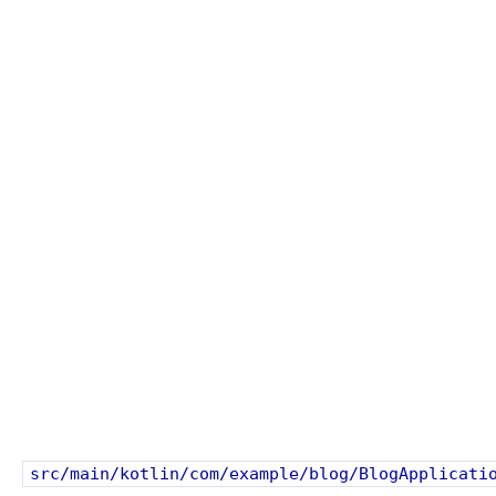
src/main/kotlin/com/example/blog/BlogApplicati