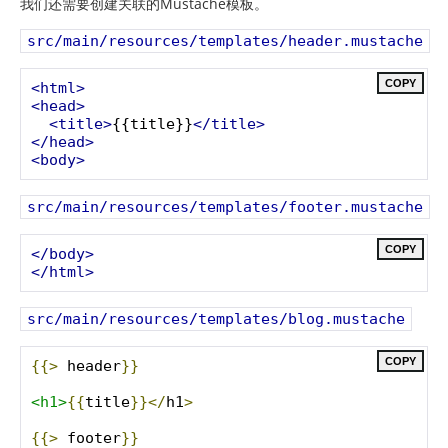
我们还需要创建关联的Mustache模板。
src/main/resources/templates/header.mustache
COPY
<html>
<head>
<title>
{{title}}
</title>
</head>
<body>
src/main/resources/templates/footer.mustache
COPY
</body>
</html>
src/main/resources/templates/blog.mustache
COPY
{{>
 header
}}
<h1>
{{
title
}}</
h1
>
{{>
 footer
}}