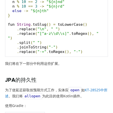
  n 
%
10
==
2
->
"${n}nd"
  n 
%
10
==
3
->
"${n}rd"
else
->
"${n}th"
}
fun 
String
.
toSlug
()
=
 toLowerCase
()
.
replace
(
"\n"
,
" "
)
.
replace
(
"[^a-z\\d\\s]"
.
toRegex
(),
" 
"
)
.
split
(
" "
)
.
joinToString
(
"-"
)
.
replace
(
"-+"
.
toRegex
(),
"-"
)
我们将在下一部分中利用这些扩展。
JPA的持久性
为了使延迟获取按预期方式工作，实体应
如
KT-28525中所
open
述
。我们将
为此目的使用Kotlin插件。
allopen
使用Gradle：