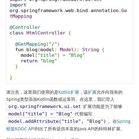
import
org
.
springframework
.
web
.
bind
.
annotation
.
Ge
tMapping
@Controller
class
HtmlController
{
@GetMapping
(
"/"
)
  fun blog
(
model
:
Model
):
String
{
    model
[
"title"
]
=
"Blog"
return
"blog"
}
}
请注意，这里我们使用的是
Kotlin扩展
，该
扩展
允许向现有的
Spring类型添加Kotlin函数或运算符。在这里，我们导入
扩展功能是为了能够
org.springframework.ui.set
代替编写
model["title"] = "Blog"
。在
Spring
model.addAttribute("title", "Blog")
框架KDOC API
列出了所有提供丰富的Java API的科特林扩展。