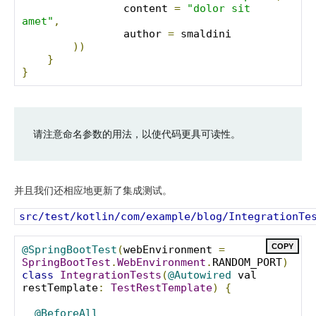
                content 
=
"dolor sit 
amet"
,
                author 
=
 smaldini

))
}
}
请注意命名参数的用法，以使代码更具可读性。
并且我们还相应地更新了集成测试。
src/test/kotlin/com/example/blog/IntegrationTe
COPY
@SpringBootTest
(
webEnvironment 
=
SpringBootTest
.
WebEnvironment
.
RANDOM_PORT
)
class
IntegrationTests
(
@Autowired
 val 
restTemplate
:
TestRestTemplate
)
{
@BeforeAll