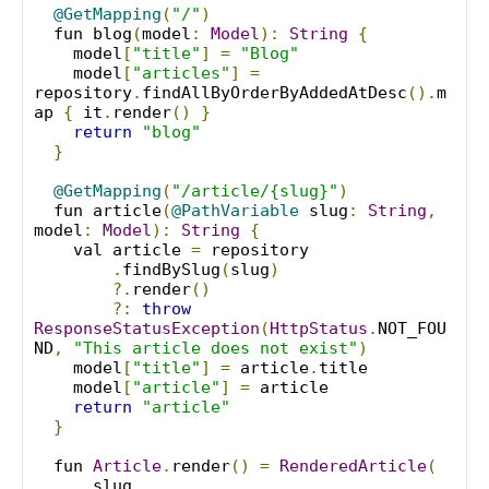
@GetMapping
(
"/"
)
  fun blog
(
model
:
Model
):
String
{
    model
[
"title"
]
=
"Blog"
    model
[
"articles"
]
=
repository
.
findAllByOrderByAddedAtDesc
().
m
ap 
{
 it
.
render
()
}
return
"blog"
}
@GetMapping
(
"/article/{slug}"
)
  fun article
(
@PathVariable
 slug
:
String
,
model
:
Model
):
String
{
    val article 
=
 repository

.
findBySlug
(
slug
)
?.
render
()
?:
throw
ResponseStatusException
(
HttpStatus
.
NOT_FOU
ND
,
"This article does not exist"
)
    model
[
"title"
]
=
 article
.
title

    model
[
"article"
]
=
 article

return
"article"
}
  fun 
Article
.
render
()
=
RenderedArticle
(
      slug
,