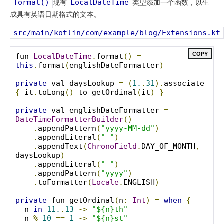
现有
类型添加一个函数，以生
format()
LocalDateTime
成具有英语日期格式的文本。
src/main/kotlin/com/example/blog/Extensions.kt
COPY
fun 
LocalDateTime
.
format
()
=
this
.
format
(
englishDateFormatter
)
private
 val daysLookup 
=
(
1.
.
31
).
associate 
{
 it
.
toLong
()
 to getOrdinal
(
it
)
}
private
 val englishDateFormatter 
=
DateTimeFormatterBuilder
()
.
appendPattern
(
"yyyy-MM-dd"
)
.
appendLiteral
(
" "
)
.
appendText
(
ChronoField
.
DAY_OF_MONTH
,
daysLookup
)
.
appendLiteral
(
" "
)
.
appendPattern
(
"yyyy"
)
.
toFormatter
(
Locale
.
ENGLISH
)
private
 fun getOrdinal
(
n
:
Int
)
=
when
{
  n 
in
11.
.
13
->
"${n}th"
  n 
%
10
==
1
->
"${n}st"