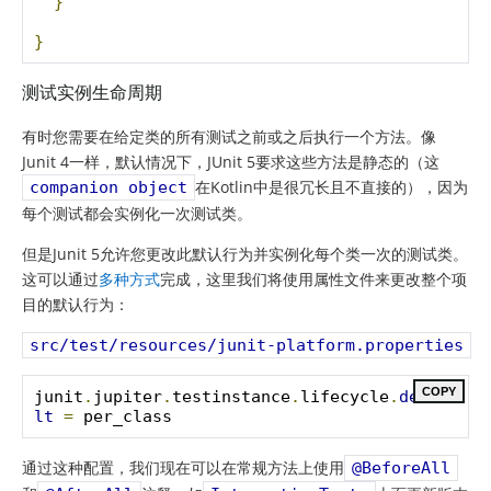
}
}
测试实例生命周期
有时您需要在给定类的所有测试之前或之后执行一个方法。像
Junit 4一样，默认情况下，JUnit 5要求这些方法是静态的（这
在Kotlin中是很冗长且不直接的），因为
companion object
每个测试都会实例化一次测试类。
但是Junit 5允许您更改此默认行为并实例化每个类一次的测试类。
这可以通过
多种方式
完成，这里我们将使用属性文件来更改整个项
目的默认行为：
src/test/resources/junit-platform.properties
COPY
junit
.
jupiter
.
testinstance
.
lifecycle
.
defau
lt
=
 per_class
通过这种配置，我们现在可以在常规方法上使用
@BeforeAll