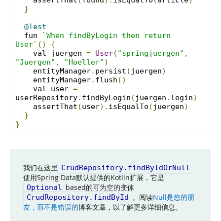
}
@Test
  fun 
`When findByLogin then return 
User`
()
{
    val juergen 
=
User
(
"springjuergen"
,
"Juergen"
,
"Hoeller"
)
    entityManager
.
persist
(
juergen
)
    entityManager
.
flush
()
    val user 
=
userRepository
.
findByLogin
(
juergen
.
login
)
    assertThat
(
user
).
isEqualTo
(
juergen
)
}
}
我们在这里
CrudRepository.findByIdOrNull
使用Spring Data默认提供的Kotlin扩展，它是
based的可为空的变体
Optional
。阅读
Null是您的朋
CrudRepository.findById
友，而不是错误的
博客文章，以了解更多详细信息。