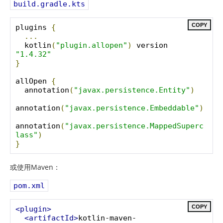
build.gradle.kts
COPY
plugins 
{
...
  kotlin
(
"plugin.allopen"
)
 version 
"1.4.32"
}
allOpen 
{
  annotation
(
"javax.persistence.Entity"
)
annotation
(
"javax.persistence.Embeddable"
)
annotation
(
"javax.persistence.MappedSuperc
lass"
)
}
或使用Maven：
pom.xml
COPY
<plugin>
<artifactId>
kotlin-maven-