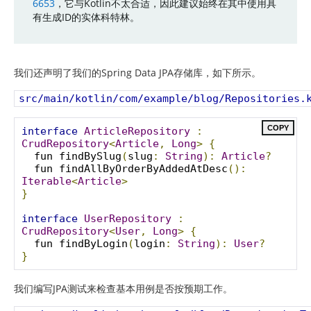
6653
，它与Kotlin不太合适，因此建议始终在其中使用具
有生成ID的实体科特林。
我们还声明了我们的Spring Data JPA存储库，如下所示。
src/main/kotlin/com/example/blog/Repositories.
COPY
interface
ArticleRepository
:
CrudRepository
<
Article
,
Long
>
{
  fun findBySlug
(
slug
:
String
):
Article
?
  fun findAllByOrderByAddedAtDesc
():
Iterable
<
Article
>
}
interface
UserRepository
:
CrudRepository
<
User
,
Long
>
{
  fun findByLogin
(
login
:
String
):
User
?
}
我们编写JPA测试来检查基本用例是否按预期工作。