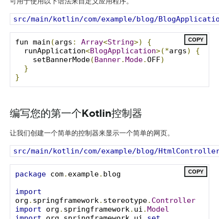
可用于使用以下语法来自定义应用程序。
src/main/kotlin/com/example/blog/BlogApplicati
COPY
fun main
(
args
:
Array
<
String
>)
{
  runApplication
<
BlogApplication
>(*
args
)
{
    setBannerMode
(
Banner
.
Mode
.
OFF
)
}
}
编写您的第一个Kotlin控制器
让我们创建一个简单的控制器来显示一个简单的网页。
src/main/kotlin/com/example/blog/HtmlControlle
COPY
package
 com
.
example
.
blog

import
org
.
springframework
.
stereotype
.
Controller
import
 org
.
springframework
.
ui
.
Model
import
 org
.
springframework
.
ui
.
set