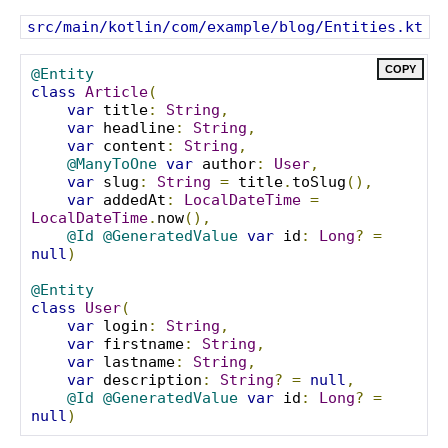
src/main/kotlin/com/example/blog/Entities.kt
COPY
@Entity
class
Article
(
var
 title
:
String
,
var
 headline
:
String
,
var
 content
:
String
,
@ManyToOne
var
 author
:
User
,
var
 slug
:
String
=
 title
.
toSlug
(),
var
 addedAt
:
LocalDateTime
=
LocalDateTime
.
now
(),
@Id
@GeneratedValue
var
 id
:
Long
?
=
null
)
@Entity
class
User
(
var
 login
:
String
,
var
 firstname
:
String
,
var
 lastname
:
String
,
var
 description
:
String
?
=
null
,
@Id
@GeneratedValue
var
 id
:
Long
?
=
null
)